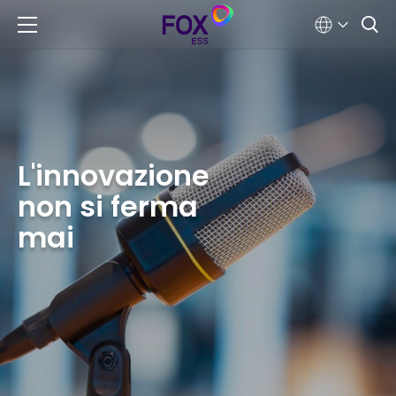
L'innovazione
non si ferma
mai