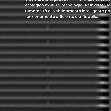
TECNOLOGIA
ecologico R290. La tecnologia DC Inverter, l
INVERTER
rumorosità e lo sbrinamento intelligente g
funzionamento efficiente e affidabile.
Ulteriori informazioni