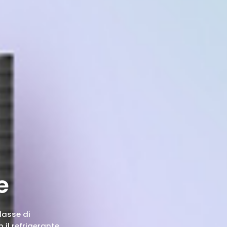
e
lasse di
il refrigerante